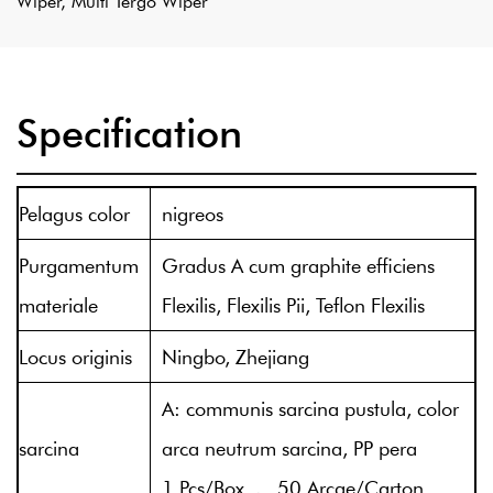
Wiper, Multi Tergo Wiper
Specification
Pelagus color
nigreos
Purgamentum
Gradus A cum graphite efficiens
materiale
Flexilis, Flexilis Pii, Teflon Flexilis
Locus originis
Ningbo, Zhejiang
A: communis sarcina pustula, color
sarcina
arca neutrum sarcina, PP pera
1 Pcs/Box , 50 Arcae/Carton