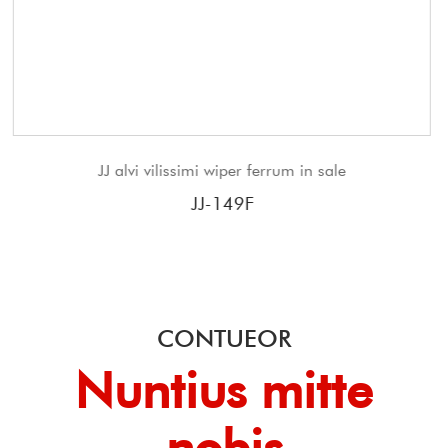
per ferrum in sale
JJ Traditio wiper umerus, parc
ense de
49F
JJ-20
CONTUEOR
Nuntius mitte
nobis