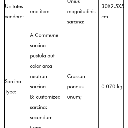
Unius
Unitates
30X2.5X5
una item
magnitudinis
vendere:
cm
sarcina:
A:Commune
sarcina
pustula aut
color arca
neutrum
Crassum
Sarcina
sarcina
pondus
0.070 kg
Type:
B: customized
unum;
sarcina:
secundum
tuam